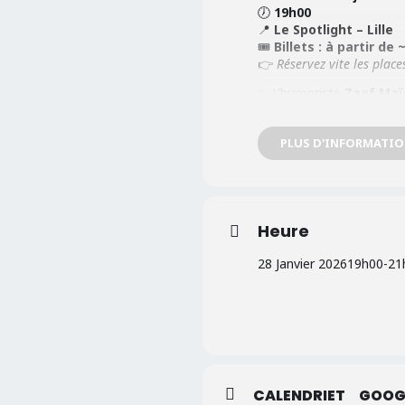
🕖
19h00
📍
Le Spotlight – Lille
🎟️
Billets : à partir de 
👉
Réservez vite les plac
✨ L’humoriste
Zaef Maï
scène mêlant
poésie, p
avant de faire rire le pub
PLUS D'INFORMATI
profondeur
!
Heure
28 Janvier 2026
19h00
-
21
CALENDRIET
GOOG