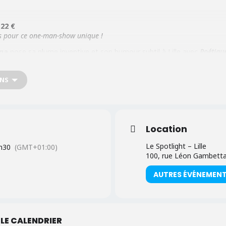
~22 €
es pour ce one-man-show unique !
ga
pose sa plume inventive et son humour subtil à Lille avec
Poétiqu
roverbes africains, sagesse et humour noir
. Sur scène, il joue av
lic, et il invite chacun à réfléchir tout en s’amusant. C’est une soirée q
ONS
Location
Le Spotlight – Lille
h30
(GMT+01:00)
100, rue Léon Gambetta,
AUTRES ÉVÉNEMEN
LE CALENDRIER