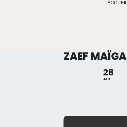
ACCUEI
ZAEF MAÏGA
28
JAN