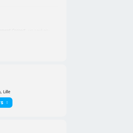
ement Correct
: un seul-en-
ec les mots, il rit de lui-même
ui
allie légèreté et
 Lille
TS