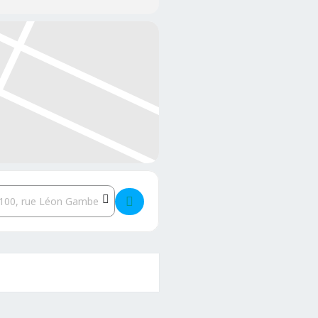
estination Address - Zaef Maïga - Poétiquement Correct []