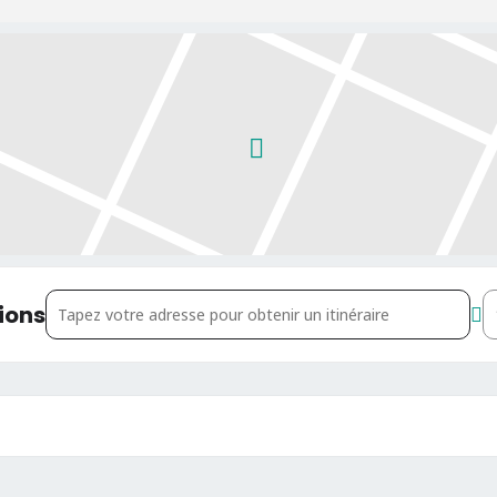
Address - Zaef Maïga - Poétiquement Correct []
D
ions