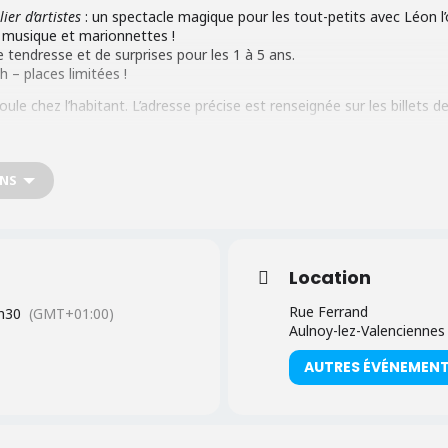
ier d’artistes
: un spectacle magique pour les tout-petits avec Léon l’
 musique et marionnettes !
 tendresse et de surprises pour les 1 à 5 ans.
h – places limitées !
le chez l’habitant. L’adresse précise est renseignée sur les billets de
ONS
Location
Rue Ferrand
h30
(GMT+01:00)
Aulnoy-lez-Valenciennes
AUTRES ÉVÉNEMEN