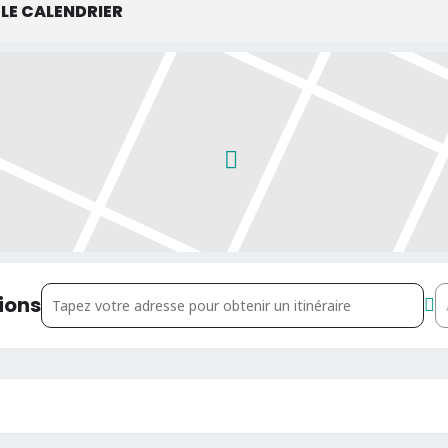
LE CALENDRIER
Address - Théâtre enfantin à l'Atelier d'artistes []
D
ions