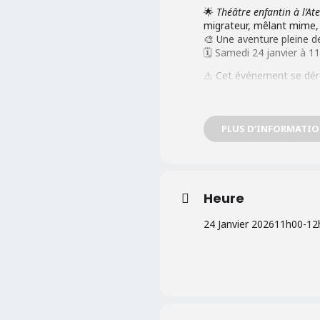
🌟
Théâtre enfantin à l’Atel
migrateur, mêlant mime,
🎨 Une aventure pleine de
🗓️ Samedi 24 janvier à 11
⚠️ Cet événement se dérou
Tarif normal 9 €
PLUS D'INFORMATI
Heure
24 Janvier 2026
11h00
-
12