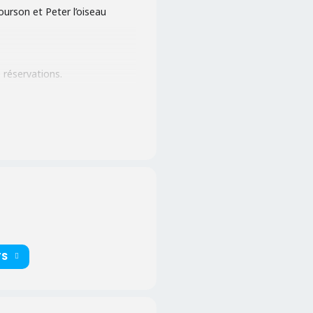
ourson et Peter l’oiseau
 réservations.
TS