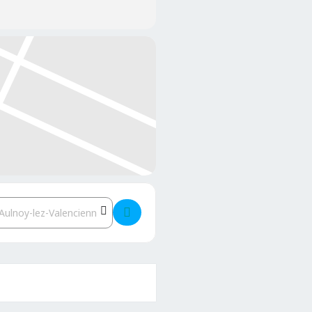
estination Address - Théâtre enfantin à l'Atelier d'artistes []