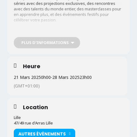
séries avec des projections exclusives, des rencontres
avec des talents du monde entier, des masterclasses pour
en apprendre plus, et des événements festifs pour
célébrer votre passion.
Informations pratiques:
PLUS D'INFORMATIONS
Du 21 au 28 mars 2025
Entrées gratuites, sur réservation
Heure
Billetterie :
ici
(tu peux réserver ta place en ligne à partir
du 10 mars)
21 Mars 2025
0h00
-
28 Mars 2025
23h00
Sur Séries Mania+, les séries diffusées en sélection
(GMT+01:00)
seront dispos pendant 48h à partir de l’heure de leur
projection et tu pourras aussi suivre les rencontres et
masterclass en live ou en replay.
Location
Lille
47/49 rue d'Arras Lille
AUTRES ÉVÉNEMENTS