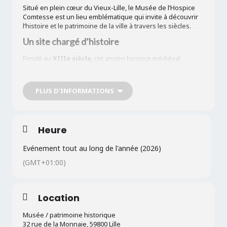
Situé en plein cœur du Vieux-Lille, le
Musée de l’Hospice
Comtesse
est un lieu emblématique qui invite à découvrir
l’histoire et le patrimoine de la ville à travers les siècles.
Un site chargé d’histoire
Fondé au
XIIIe siècle
, cet ancien hospice médiéval
témoigne du passé hospitalier et social de Lille. Transformé
en musée, il offre aujourd’hui un cadre unique mêlant
architecture historique, jardins paisibles et salles
PLUS D'INFORMATIONS
d’exposition soigneusement aménagées.
Des collections riches et variées
Le musée propose un véritable voyage dans le temps à
Heure
travers ses collections :
Evénement tout au long de l'année (2026)
Œuvres d’art religieux
(GMT+01:00)
Objets du quotidien
d’autrefois
Costumes traditionnels
Location
Mobilier ancien et décors d’époque
Musée / patrimoine historique
Chaque espace permet de mieux comprendre la vie des
32 rue de la Monnaie, 59800 Lille