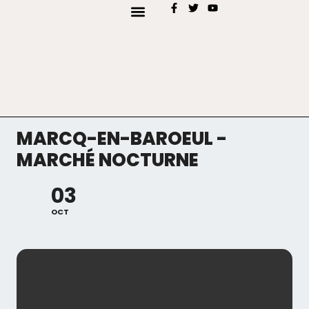
AJOUTER MON EVÉNEMENT
TYPES D’EVENEMENTS
MARCQ-EN-BAROEUL -
MARCHÉ NOCTURNE
03
OCT