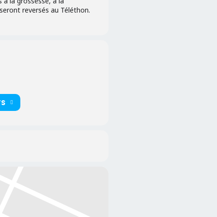
à la grossesse, à la
s seront reversés au Téléthon.
TS