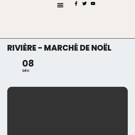
AJOUTER MON EVÉNEMENT
TYPES D’EVENEMENTS
RIVIÈRE - MARCHÉ DE NOËL
08
DÉC