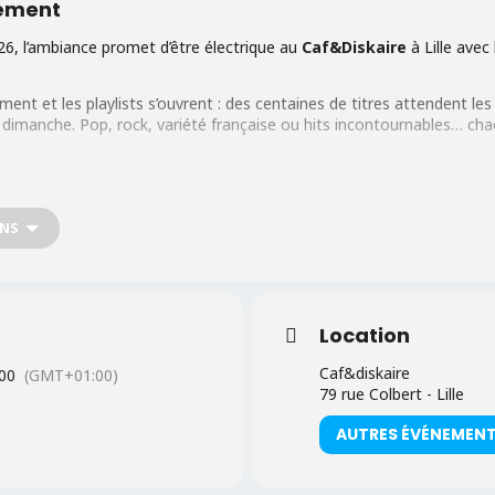
nement
26, l’ambiance promet d’être électrique au
Caf&Diskaire
à Lille avec
ument et les playlists s’ouvrent : des centaines de titres attendent les
dimanche. Pop, rock, variété française ou hits incontournables… c
h30
0h
2h
ONS
stive et pleine d’énergie pour chanter entre amis, partager un verre et
Location
our une session karaoké qui promet des souvenirs mémorables !
Caf&diskaire
00
(GMT+01:00)
79 rue Colbert - Lille
AUTRES ÉVÉNEMEN