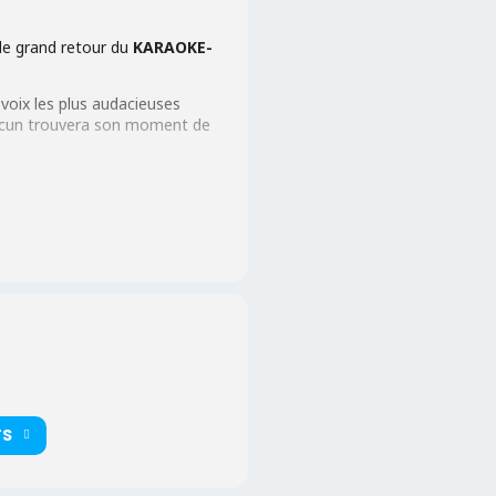
 le grand retour du
KARAOKE-
 voix les plus audacieuses
hacun trouvera son moment de
 prolonger la fête jusqu’au
TS