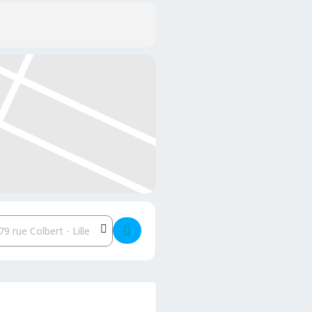
 []
estination Address - Karaoké-dou débarque au Caf&Diskaire à Li