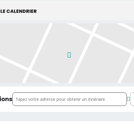
LE CALENDRIER
Address - Karaoké-dou débarque au Caf&Diskaire à Lille !
D
ions