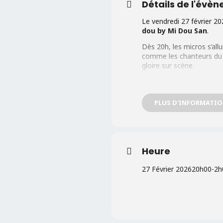
Détails de l'évè
Le vendredi 27 février 20
dou by Mi Dou San
.
Dès 20h, les micros s’all
comme les chanteurs du 
gloire sur scène.
🕔 Ouverture du bar : 17
🎶 Début du karaoké : 2
🌙 Fermeture tardive : 0
PLUS D'INFORMATI
💸 Entrée : Gratuit
Une soirée conviviale, fe
bout de la nuit.
Heure
📍 Rendez-vous à Lille p
27 Février 2026
20h00
-
2h