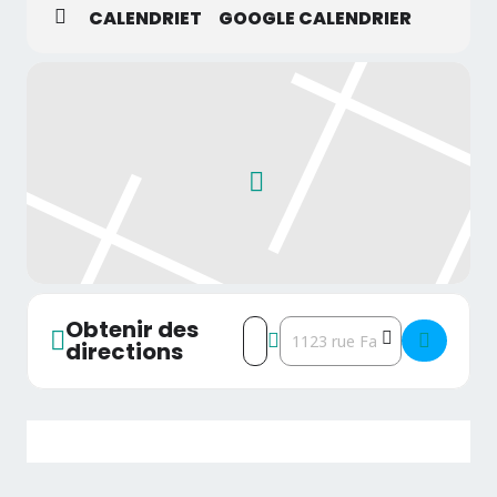
Parc de jeux de qualité jouxtant le parvis de l’église.
CALENDRIET
GOOGLE CALENDRIER
Braderie décrite comme de qualité, agréable et
conviviale.
Informations exposants :
Horaires exposants : 6h30 à 15h00 (fermeture du
parking Apprentis d’Auteuil à 15h00).
Les dates et horaires d’inscription seront précisés
ultérieurement.
Page Facebook :
https://www.facebook.com/APEClosdHespelFournes
enWeppes/?locale=fr_FR
Obtenir des
Address - Fournes-en-Weppes - 
Destination Address - Four
directions