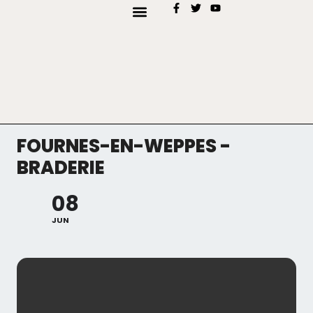
AJOUTER MON EVÉNEMENT
TYPES D’EVENEMENTS
FOURNES-EN-WEPPES -
BRADERIE
08
JUN