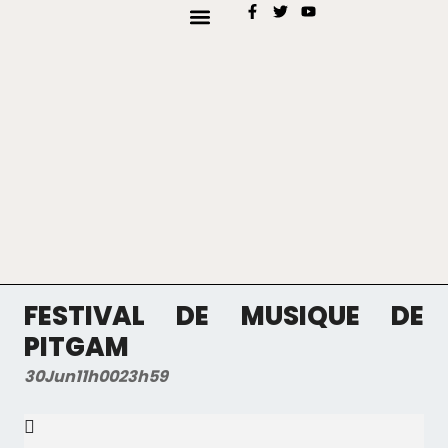
AJOUTER MON EVÉNEMENT
TYPES D’EVENEMENTS
FESTIVAL DE MUSIQUE DE
PITGAM
30
Jun
11h00
23h59