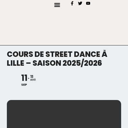
AJOUTER MON EVÉNEMENT
TYPES D’EVENEMENTS
COURS DE STREET DANCE À
LILLE – SAISON 2025/2026
11
11
AOÛ
SEP