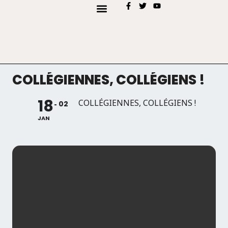
AJOUTER MON EVÉNEMENT
TYPES D’EVENEMENTS
COLLÉGIENNES, COLLÉGIENS !
18
COLLÉGIENNES, COLLÉGIENS !
02
JAN