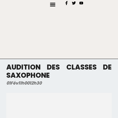
AJOUTER MON EVÉNEMENT
TYPES D’EVENEMENTS
AUDITION DES CLASSES DE
SAXOPHONE
01
Fév
11h00
12h30