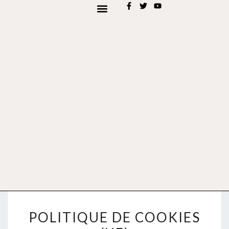
AJOUTER MON EVÉNEMENT
TYPES D’EVENEMENTS
POLITIQUE DE COOKIES