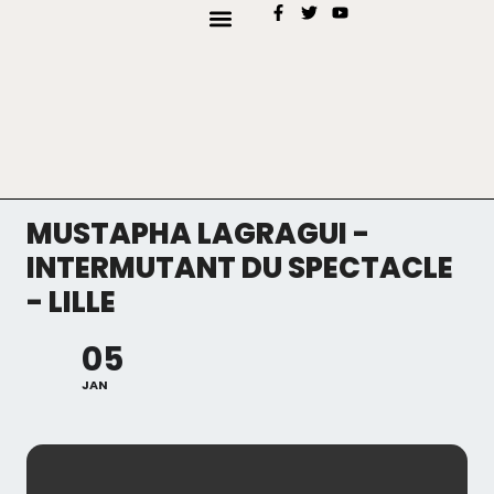
AJOUTER MON EVÉNEMENT
TYPES D’EVENEMENTS
MUSTAPHA LAGRAGUI -
INTERMUTANT DU SPECTACLE
- LILLE
05
JAN