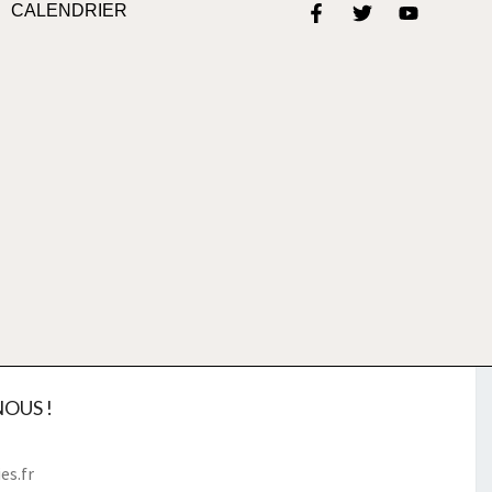
CALENDRIER
OUS !
es.fr